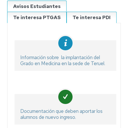
Avisos Estudiantes
Te interesa PTGAS
Te interesa PDI
Información sobre la implantación del
Grado en Medicina en la sede de Teruel.
Docu
me
nta
ci
ó
n
q
u
e debe
n
a
po
rt
a
r
l
os
a
lum
n
os de n
uevo
ingreso
.