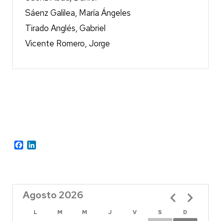
Sáenz Galilea, María Ángeles
Tirado Anglés, Gabriel
Vicente Romero, Jorge
Facebook
LinkedIn
Agosto 2026
Paginación
L
M
M
J
V
S
D