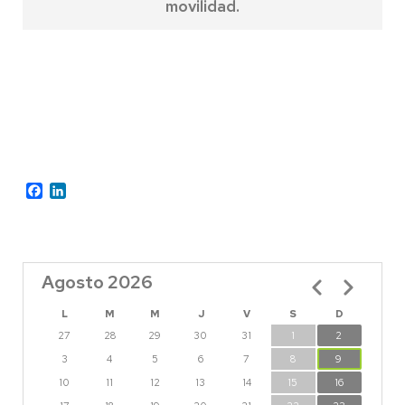
movilidad.
Facebook
LinkedIn
Agosto 2026
Paginación
L
M
M
J
V
S
D
27
28
29
30
31
1
2
3
4
5
6
7
8
9
10
11
12
13
14
15
16