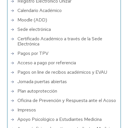
Registro Electrónico Unizar
IMPORTANTE: Este procedimiento NO ES
AUTOMÁTICO. Si el alumno/a no realiza la
Calendario Académico
automatrícula en el plazo, perderá su plaza,
Moodle (ADD)
tanto en el Grado en el que ha anulado la
matrícula, como en el nuevo estudio
Sede electrónica
admitido/a.
Certificado Académico a través de la Sede
Electrónica
Los importes abonados en el primer estudio se
Pagos por TPV
traspasarán a la nueva matrícula
automáticamente, siempre que no se trate de
Acceso a pago por referencia
centros adscritos.
Pagos on line de recibos académicos y EVAU
Jornada puertas abiertas
Plan autoprotección
Oficina de Prevención y Respuesta ante el Acoso
Impresos
Apoyo Psicológico a Estudiantes Medicina