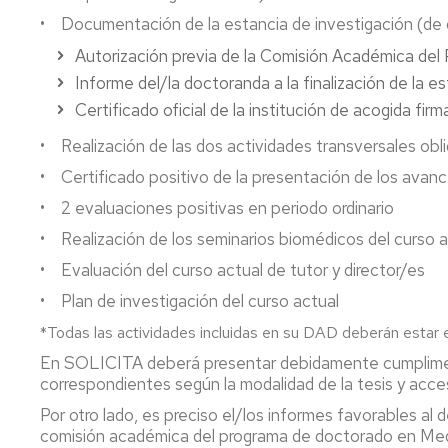
Legal
Horarios
Seguro
Orientación
Alquiler
• Documentación de la estancia de investigación (de
y
y
escolar
Universitaria
de
Forense
exámenes
obligatorio
(POU-
Taquillas
Autorización previa de la Comisión Académica de
Facultad
Informe del/la doctoranda a la finalización de la e
Dpto.
FAQ
de
Seguro
Reglamento
Certificado oficial de la institución de acogida firm
de
fraude
Medicina)
escolar
de
Medicina,
académico
prestaciones
la
• Realización de las dos actividades transversales obli
Psiquiatría
Actividades
Facultad
y
culturales
Seguro
de
• Certificado positivo de la presentación de los avance
Dermatología
y
de
Medicina
• 2 evaluaciones positivas en periodo ordinario
complementarias
responsabilidad
Dpto.
civil
Plan
• Realización de los seminarios biomédicos del curso a
de
autoprotección
• Evaluación del curso actual de tutor y director/es
Microbiología,
Facultad
Pediatría,
de
• Plan de investigación del curso actual
Radiología
Medicina
y
*Todas las actividades incluidas en su DAD deberán estar 
Salud
Ayudas
En SOLICITA deberá presentar debidamente cumplimen
Pública
y
correspondientes según la modalidad de la tesis y acce
Subvenciones
Por otro lado, es preciso el/los informes favorables al d
comisión académica del programa de doctorado en Medic
Solicitud