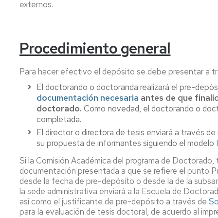
externos.
acceso
a
los
edificios
Procedimiento general
Para hacer efectivo el depósito se debe presentar a 
El doctorando o doctoranda realizará el pre-depós
documentación necesaria
antes de que finali
doctorado.
Como novedad, el doctorando o doctor
completada.
El director o directora de tesis enviará a través d
su propuesta de informantes siguiendo el modelo
Si la Comisión Académica del programa de Doctorado, tra
documentación presentada a que se refiere el punto Pr
desde la fecha de pre-depósito o desde la de la subsana
la sede administrativa enviará a la Escuela de Doctor
así como el justificante de pre-depósito a través de
So
para la evaluación de tesis doctoral, de acuerdo al imp