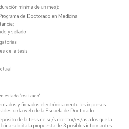
Tumoral
Propio
 duración mínima de un mes):
e
en
Inmunoterapia
Endocrinología
l Programa de Doctorado en Medicina;
del
y
stancia;
Cáncer
Metabolismo
del
ado y sellado
Solicitud
Niño
gatorias
de
y
título
del
s de la tesis
y
Adolescente
certificado
académico
Máster
ctual
Propio
en
Mindfulness
Diploma
en estado "realizado"
en
tados y firmados electrónicamente los impresos
Especialización
sibles en la web de la Escuela de Doctorado.
en
Ecografía
epósito de la tesis de su/s director/es/as a los que la
para
ina solicita la propuesta de 3 posibles informantes
Cirujanos