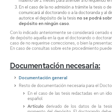
máximo de 2 meses para atender a lo requerido en 
En el caso de la no admisión a trámite la tesis o d
comunicará al doctorando o a la doctoranda y al dir
autorice el depósito de la tesis
no se podrá sobr
depósito en ningún caso
.
Con lo indicado anteriormente se considerará cerrado 
de depósito aquella en la que el doctorando o doctoran
caso de no requerirse correcciones, o bien la presentaci
En caso de consultas sobre este procedimiento pued
Documentación necesaria:
Documentación general
Resto de documentación necesaria para el Docto
En el caso de las tesis redactadas en un idi
español.
Artículo
derivado de los datos de la tes
momento del depósito. El doctorando debe f