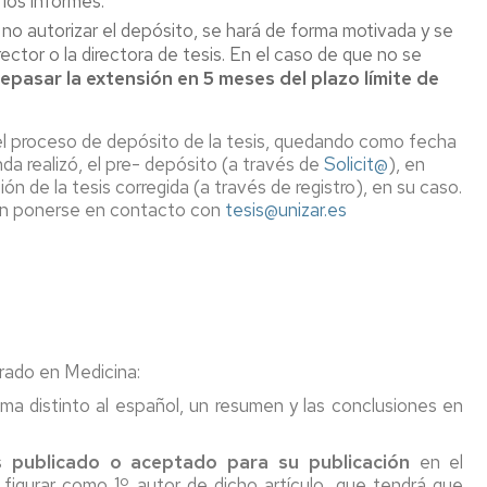
los informes.
e no autorizar el depósito, se hará de forma motivada y se
ector o la directora de tesis. En el caso de que no se
epasar la extensión en 5 meses del plazo límite de
el proceso de depósito de la tesis, quedando como fecha
da realizó, el pre- depósito (a través de
Solicit@
), en
ón de la tesis corregida (a través de registro), en su caso.
en ponerse en contacto con
tesis@unizar.es
rado en Medicina:
oma distinto al español, un resumen y las conclusiones en
is
publicado o aceptado para su publicación
en el
igurar como 1º autor de dicho artículo, que tendrá que