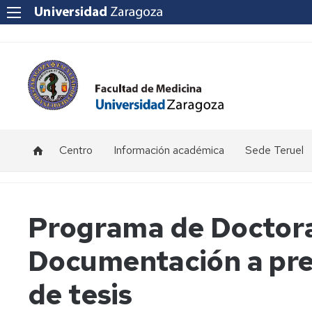
Centro
Información académica
Sede Teruel
Ubicación
Becas
Calendario
y
y
académico
contacto
ayudas
Teruel
Programa de Doctora
al
estudio
Equipo
Información
Primer
Documentación a pre
Decanal
por
Curso
Certificaciones
curso.
-
Académicas
Grado
Sede
Consejo
de tesis
Medicina
Teruel
de
(Teruel)
Facultad
Exámenes
Reglamento