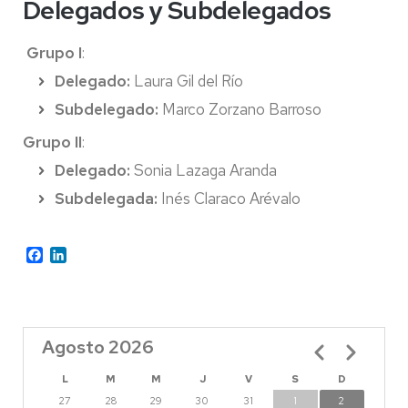
Delegados y Subdelegados
Grupo I
:
Delegado:
Laura Gil del Río
Subdelegado:
Marco Zorzano Barroso
Grupo II
:
Delegado:
Sonia Lazaga Aranda
Subdelegada:
Inés Claraco Arévalo
Facebook
LinkedIn
Agosto 2026
Paginación
L
M
M
J
V
S
D
27
28
29
30
31
1
2