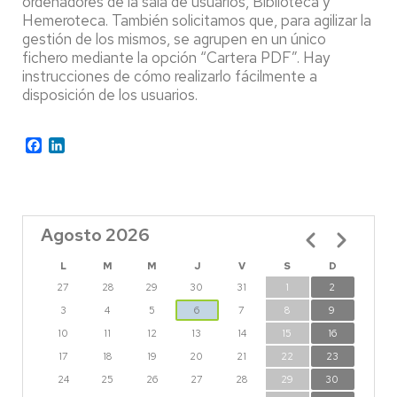
ordenadores de la sala de usuarios, Biblioteca y
Hemeroteca. También solicitamos que, para agilizar la
gestión de los mismos, se agrupen en un único
fichero mediante la opción “Cartera PDF”. Hay
instrucciones de cómo realizarlo fácilmente a
disposición de los usuarios.
Facebook
LinkedIn
Agosto 2026
Paginación
L
M
M
J
V
S
D
27
28
29
30
31
1
2
3
4
5
6
7
8
9
10
11
12
13
14
15
16
17
18
19
20
21
22
23
24
25
26
27
28
29
30