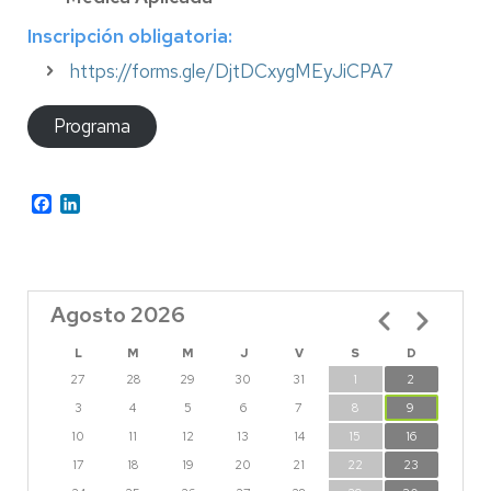
Inscripción obligatoria:
https://forms.gle/DjtDCxygMEyJiCPA7
Programa
Facebook
LinkedIn
Agosto 2026
Paginación
L
M
M
J
V
S
D
27
28
29
30
31
1
2
3
4
5
6
7
8
9
10
11
12
13
14
15
16
17
18
19
20
21
22
23