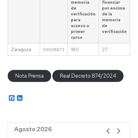
memoria
financiar
–
de
por encima
verificación
de la
Eu
para
memoria
acceso a
de
primer
verificación
curso
Zaragoza.
180
27
4
50008873
Nota Prensa
Real Decreto 874/2024
Facebook
LinkedIn
Agosto 2026
Paginación