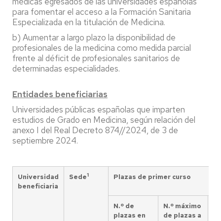
médicas egresados de las universidades españolas
para fomentar el acceso a la Formación Sanitaria
Especializada en la titulación de Medicina.
b) Aumentar a largo plazo la disponibilidad de
profesionales de la medicina como medida parcial
frente al déficit de profesionales sanitarios de
determinadas especialidades.
Entidades beneficiarias
Universidades públicas españolas que imparten
estudios de Grado en Medicina, según relación del
anexo I del Real Decreto 874//2024, de 3 de
septiembre 2024.
1
Universidad
Sede
Plazas de primer curso
beneficiaria
N.º de
N.º máximo
Fi
plazas en
de plazas a
m