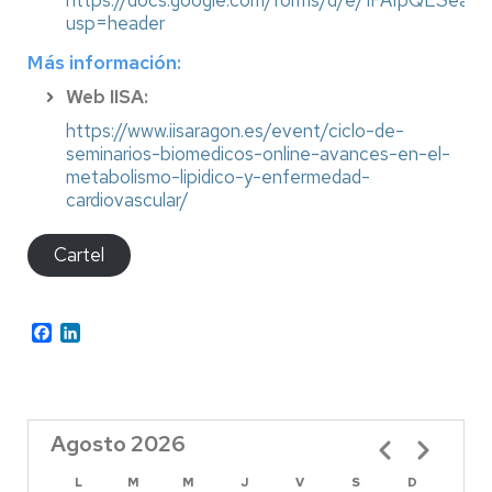
https://docs.google.com/forms/d/e/1FAIpQLSea
usp=header
Más información:
Web IISA:
https://www.iisaragon.es/event/ciclo-de-
seminarios-biomedicos-online-avances-en-el-
metabolismo-lipidico-y-enfermedad-
cardiovascular/
Cartel
Facebook
LinkedIn
Agosto 2026
Paginación
L
M
M
J
V
S
D