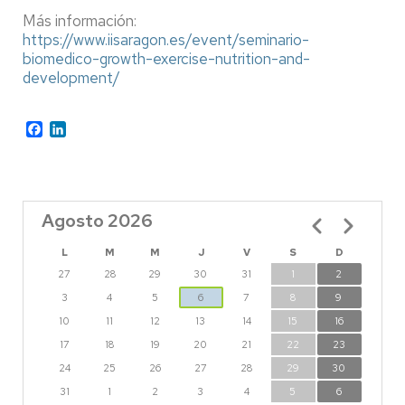
Más información:
https://www.iisaragon.es/event/seminario-
biomedico-growth-exercise-nutrition-and-
development/
Facebook
LinkedIn
Agosto 2026
Paginación
L
M
M
J
V
S
D
27
28
29
30
31
1
2
3
4
5
6
7
8
9
10
11
12
13
14
15
16
17
18
19
20
21
22
23
24
25
26
27
28
29
30
31
1
2
3
4
5
6