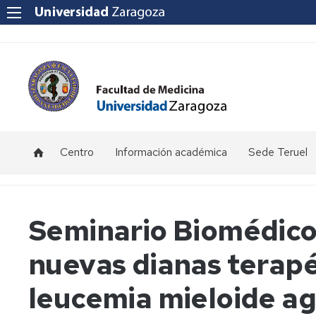
Centro
Información académica
Sede Teruel
Ubicación
Becas
Calendario
y
y
académico
contacto
ayudas
Teruel
Seminario Biomédico 
al
estudio
Equipo
Información
Primer
nuevas dianas terapé
Decanal
por
Curso
Certificaciones
curso.
-
Académicas
Grado
Sede
Consejo
leucemia mieloide a
Medicina
Teruel
de
(Teruel)
Facultad
Exámenes
Reglamento