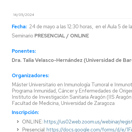
de
Normas
Información
Comisiones
Calendario
14/05/2024
de
sede
de
académico
Evaluación
Teruel
Centro
Fecha:
24 de mayo a las 12:30 horas, en el Aula 5 de l
del
Matrícula
Matrícula
Aprendizaje
Noticia
Departamentos
Dpto.
Seminario
PRESENCIAL / ONLINE
implantación
de
Permanencia
Anulación
Adelanto
del
Anatomía
PTGAS
de
Ponentes:
de
Grado
e
matrícula
Reconocimiento
convocatoria
en
Histología
Servicios
Biblioteca
Tablón
de
Dra. Talía Velasco-Hernández (Universidad de Bar
de
Medicina
Humanas
-
informativo
créditos
Cambio
examen
en
Hemeroteca
Biblioteca
de
Representación
Delegación
la
Organizadores:
Dpto.
Biomédica
grupo
Alumnos
de
Titulo
sede
Evaluación
de
Servicio
Alumnos
y
Máster Universitario en Inmunología Tumoral e Inmunot
de
por
Cirugía
de
SET
Seguro
ODS
Programa Inmunidad, Cáncer y Enfermedades de Origen
Teruel
compensación
Informática/Sala
de
IFMSA
Instituto de Investigación Sanitaria Aragón (IIS Aragón
curricular
Dpto.
de
accidentes
Homologación
Igualdad
Facultad de Medicina, Universidad de Zaragoza
de
Usuarios
mayores
Títulos
Revisión
Farmacología,
de
Extranjeros
Inscripción:
Reserva
de
Fisiología
28
Taller
de
ONLINE:
https://us02web.zoom.us/webinar/re
exámenes
y
años
de
Programa
Espacios
Medicina
Reprografía
Presencial:
https://docs.google.com/forms/d/e
de
y