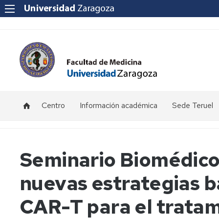
Centro
Información académica
Sede Teruel
Ubicación
Becas
Calendario
y
y
académico
contacto
ayudas
Teruel
Seminario Biomédico
al
estudio
Equipo
Información
Primer
nuevas estrategias b
Decanal
por
Curso
Certificaciones
curso.
-
Académicas
Grado
Sede
Consejo
CAR-T para el trata
Medicina
Teruel
de
(Teruel)
Facultad
Exámenes
Reglamento