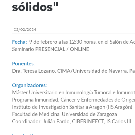
sólidos"
de
Normas
Información
Comisiones
Calendario
de
sede
de
académico
Evaluación
Teruel
Centro
del
Matrícula
Matrícula
02/02/2024
Aprendizaje
Noticia
Departamentos
Dpto.
implantación
de
Permanencia
Anulación
Fecha:
9 de febrero a las 12:30 horas, en el Salón de A
Adelanto
del
Anatomía
PTGAS
de
Seminario
PRESENCIAL / ONLINE
de
Grado
e
matrícula
Reconocimiento
convocatoria
en
Histología
Servicios
Biblioteca
Tablón
de
Ponentes:
de
Medicina
Humanas
-
informativo
créditos
Cambio
examen
en
Hemeroteca
Biblioteca
de
Dra. Teresa Lozano. CIMA/Universidad de Navarra. P
Representación
Delegación
la
Dpto.
Biomédica
grupo
Alumnos
de
Titulo
sede
Evaluación
de
Servicio
Alumnos
y
Organizadores:
de
por
Cirugía
de
SET
Seguro
ODS
Máster Universitario en Inmunología Tumoral e Inmunote
Teruel
compensación
Informática/Sala
de
IFMSA
Programa Inmunidad, Cáncer y Enfermedades de Origen
curricular
Dpto.
de
accidentes
Homologación
Igualdad
de
Instituto de Investigación Sanitaria Aragón (IIS Aragón)
Usuarios
mayores
Títulos
Revisión
Farmacología,
de
Extranjeros
Reserva
Facultad de Medicina, Universidad de Zaragoza
de
Fisiología
28
Taller
de
Coordinador: Julián Pardo, CIBERINFECT, IS Carlos III.
exámenes
y
años
de
Programa
Espacios
Medicina
Reprografía
de
y