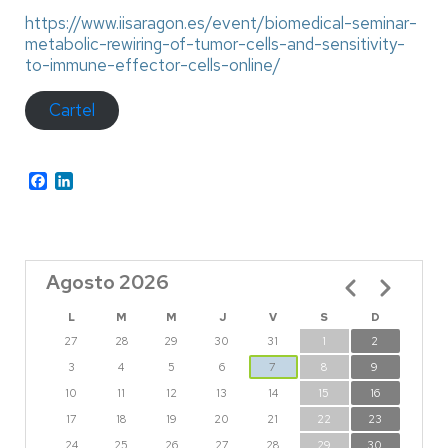
https://www.iisaragon.es/event/biomedical-seminar-
metabolic-rewiring-of-tumor-cells-and-sensitivity-
to-immune-effector-cells-online/
Cartel
Facebook
LinkedIn
Agosto 2026
Paginación
L
M
M
J
V
S
D
27
28
29
30
31
1
2
3
4
5
6
7
8
9
10
11
12
13
14
15
16
17
18
19
20
21
22
23
24
25
26
27
28
29
30