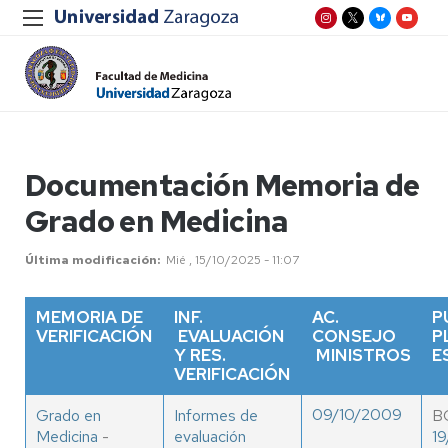
Documentación Memoria de
Grado en Medicina
Última modificación
Mié , 15/10/2025 - 11:07
MEMORIA DE
INF.
AC.
P
VERIFICACIÓN
EVALUACIÓN
CONSEJO
P
Y RES.
MINISTROS
E
VERIFICACIÓN
09/10/2009
Grado en
Informes de
B
Medicina
-
evaluación
19