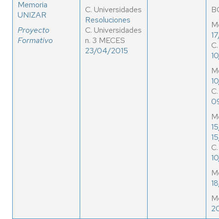
Memoria
C. Universidades
B
UNIZAR
Resoluciones
M
Proyecto
C. Universidades
17
Formativo
n. 3 MECES
C.
23/04/2015
10
M
1
C.
0
M
15
1
C.
1
M
18
M
2