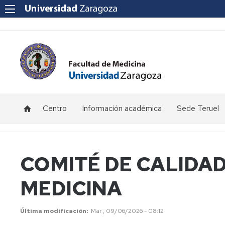
Centro
Información académica
Sede Teruel
Ubicación
Becas
Calendario
y
y
académico
contacto
ayudas
Teruel
COMITÉ DE CALIDAD
al
estudio
Equipo
Información
Primer
MEDICINA
Decanal
por
Curso
Certificaciones
curso.
-
Académicas
Grado
Sede
Consejo
Medicina
Teruel
de
Última modificación
Mar , 09/06/2026 - 08:12
(Teruel)
Facultad
Exámenes
Reglamento