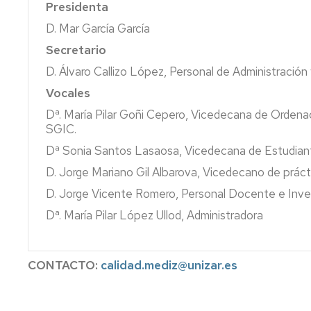
Legal
Horarios
Presidenta
Seguro
Orientación
Alquiler
y
y
escolar
Universitaria
de
D. Mar García García
Forense
exámenes
obligatorio
(POU-
Taquillas
Secretario
Facultad
Dpto.
FAQ
de
Seguro
Reglamento
D. Álvaro Callizo López, Personal de Administración 
de
fraude
Medicina)
escolar
de
Medicina,
académico
prestaciones
Vocales
la
Psiquiatría
Actividades
Facultad
Dª. María Pilar Goñi Cepero, Vicedecana de Ord
y
culturales
Seguro
de
SGIC.
Dermatología
y
de
Medicina
complementarias
responsabilidad
Dª Sonia Santos Lasaosa, Vicedecana de Estudian
Dpto.
civil
Plan
D. Jorge Mariano Gil Albarova, Vicedecano de práct
de
autoprotección
Microbiología,
Facultad
D. Jorge Vicente Romero, Personal Docente e Inve
Pediatría,
de
Dª. María Pilar López Ullod, Administradora
Radiología
Medicina
y
Salud
Ayudas
Pública
y
CONTACTO:
calidad.mediz@unizar.es
Subvenciones
Solicitud