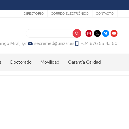
Secundario
DIRECTORIO
CORREO ELECTRÓNICO
CONTACTO
Buscar
ngo Miral, s/n
secremed@unizar.es
+34 876 55 43 60
s
Doctorado
Movilidad
Garantía Calidad
Calendario
Nacional
Programa
académico
SICUE
Internacional
Estudiantes
Admisión
Admisión
entrantes
y
matrícula
Matrícula
Estudiantes
Programa
salientes
Erasmus+
Información
Información
general
Prácticas
Actividades
Carta
Erasmus