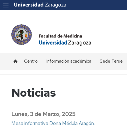
Centro
Información académica
Sede Teruel
Ubicación
Becas
Calendario
y
y
académico
contacto
ayudas
Teruel
Noticias
al
estudio
Equipo
Información
Primer
Decanal
por
Curso
Certificaciones
curso.
-
Lunes, 3 de Marzo, 2025
Académicas
Grado
Sede
Consejo
Medicina
Teruel
de
Mesa informativa Dona Médula Aragón.
(Teruel)
Facultad
Exámenes
Reglamento