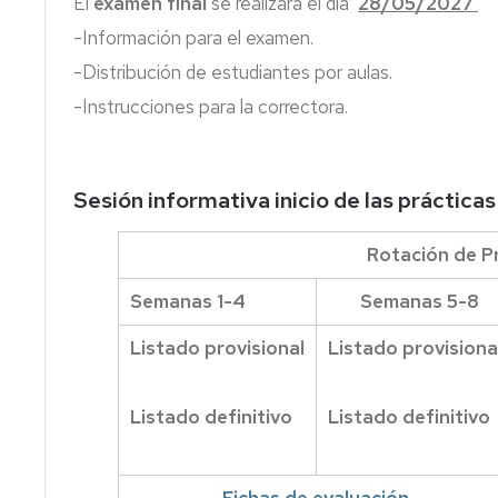
El
examen final
se realizará el día
28/05/2027
acceso
a
-Información para el examen.
los
-Distribución de estudiantes por aulas.
edificios
-Instrucciones para la correctora.
Sesión informativa inicio de las prácticas
Rotación de P
Semanas 1-4
Semanas 5-8
Listado provisional
Listado provisiona
Listado definitivo
Listado definitivo