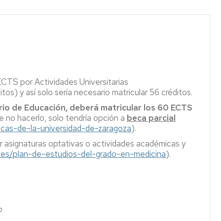
y
de
Propio
Desarrollo
grado
de
Incompatibilidades
NUTRENVIGEN
Trabajo
entre
G+D
Social
materias
Factors
en
(On
Salud
Información
Primer
line)
Mental
por
Curso
curso
CTS por Actividades Universitarias
Máster
Máster
Segundo
os) y así solo sería necesario matricular 56 créditos.
Universitario
Propio
Adaptación
Curso
en
en
rio de Educación,
deberá matricular los 60 ECTS
Iniciación
Coloproctología
Horarios
Tercer
e no hacerlo, solo tendría opción a
beca parcial
a
(Cirugía
Curso
ecas-de-la-universidad-de-zaragoza
).
la
Colorectal
Prácticas
r asignaturas optativas o actividades académicas y
Investigación
y
académicas
Cuarto
ar.es/plan-de-estudios-del-grado-en-medicina
en
).
del
externas
Curso
Medicina
Suelo
de
Coordinadores
Quinto
Máster
la
Curso
Universitario
Pelvis)
Coordinadores
en
TFG
Sexto
o
Inmunología
Máster
Curso