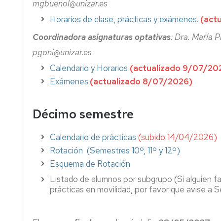
mgbuenol@unizar.es
Legal
Horarios
Seguro
Orientación
Alquiler
y
y
escolar
Universitaria
de
Horarios de clase, prácticas y exámenes.
(act
Forense
exámenes
obligatorio
(POU-
Taquillas
Facultad
Coordinadora asignaturas optativas
: Dra. María 
Dpto.
FAQ
de
Seguro
Reglamento
pgoni@unizar.es
de
fraude
Medicina)
escolar
de
Medicina,
académico
prestaciones
la
Calendario y Horarios
(actualizado 9/07/20
Psiquiatría
Actividades
Facultad
Exámenes.
(actualizado 8/07/2026)
y
culturales
Seguro
de
Dermatología
y
de
Medicina
complementarias
responsabilidad
Décimo semestre
Dpto.
civil
Plan
de
autoprotección
Microbiología,
Facultad
Calendario de prácticas
(subido 14/04/2026)
Pediatría,
de
Rotación (Semestres 10º, 11º y 12º)
Radiología
Medicina
y
Esquema de Rotación
Salud
Ayudas
Listado de alumnos por subgrupo (Si alguien fa
Pública
y
prácticas en movilidad, por favor que avise a 
Subvenciones
Solicitud