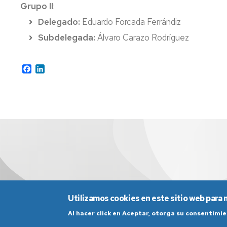
Grupo II
:
Delegado:
Eduardo Forcada Ferrándiz
Subdelegada:
Álvaro Carazo Rodríguez
Facebook
LinkedIn
Utilizamos cookies en este sitio web para 
Al hacer click en Aceptar, otorga su consentim