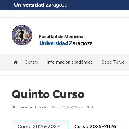
Centro
Información académica
Sede Teruel
Ubicación
Becas
Calendario
y
y
académico
contacto
ayudas
Teruel
Quinto Curso
al
estudio
Equipo
Información
Primer
Decanal
por
Curso
Última modificación
Wed , 22/07/2026 - 08:46
Certificaciones
curso.
-
Académicas
Grado
Sede
Consejo
Medicina
Teruel
de
Curso 2026-2027
Curso 2025-2026
(Teruel)
Facultad
Exámenes
Reglamento