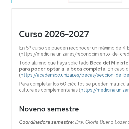
de
Normas
Información
Comisiones
Calendario
de
sede
de
académico
Evaluación
Teruel
Centro
del
Matrícula
Matrícula
Curso 2026-2027
Aprendizaje
Noticia
Departamentos
Dpto.
implantación
de
Permanencia
Anulación
Adelanto
del
Anatomía
PTGAS
de
En 5º curso se pueden reconocer un máximo de 4 E
de
Grado
e
matrícula
Reconocimiento
(https://medicina.unizar.es/reconocimiento-de-credit
convocatoria
en
Histología
Servicios
Biblioteca
Tablón
de
de
Medicina
Humanas
-
informativo
créditos
Cambio
Todo alumno que haya solicitado
Beca del Ministe
examen
en
Hemeroteca
Biblioteca
de
Representación
Delegación
para poder optar a la
beca completa
. En caso d
la
Dpto.
Biomédica
grupo
Alumnos
de
Titulo
(
https://academico.unizar.es/becas/seccion-de-b
sede
Evaluación
de
Servicio
Alumnos
y
Para completar los 60 créditos se pueden matricula
de
por
Cirugía
de
SET
Seguro
ODS
culturales complementarias (
https://medicina.uniz
Teruel
compensación
Informática/Sala
de
IFMSA
curricular
Dpto.
de
accidentes
Homologación
Igualdad
de
Usuarios
mayores
Títulos
Noveno semestre
Revisión
Farmacología,
de
Extranjeros
Reserva
de
Fisiología
28
Taller
de
exámenes
y
años
de
Programa
Espacios
Coordinadora semestre
: Dra. Gloria Bueno Lozan
Medicina
Reprografía
de
y