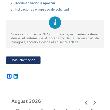
Documentación a aportar
Indicaciones e impreso de solicitud
Si no se dispone de NIP y contraseña, se pueden obtener
desde el sistema de Autoregistro de la Universidad de
Zaragoza, accesible desde el siguiente
enlace
.
Más información
Facebook
LinkedIn
August 2026
Pagination
M
T
W
T
F
S
S