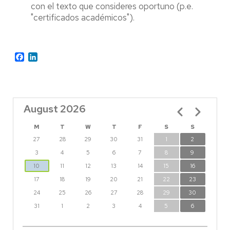
con el texto que consideres oportuno (p.e.
"certificados académicos").
Facebook
LinkedIn
August 2026
Pagination
M
T
W
T
F
S
S
27
28
29
30
31
1
2
3
4
5
6
7
8
9
10
11
12
13
14
15
16
17
18
19
20
21
22
23
24
25
26
27
28
29
30
31
1
2
3
4
5
6