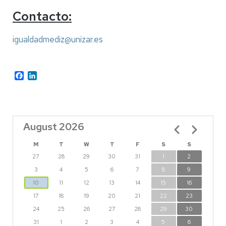
Contacto:
igualdadmediz@unizar.es
Facebook
LinkedIn
August 2026
Pagination
M
T
W
T
F
S
S
27
28
29
30
31
1
2
3
4
5
6
7
8
9
10
11
12
13
14
15
16
17
18
19
20
21
22
23
24
25
26
27
28
29
30
31
1
2
3
4
5
6