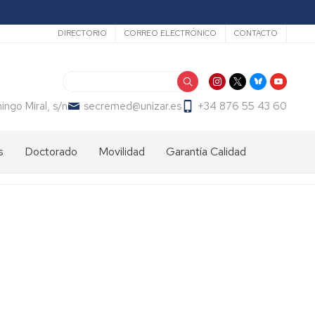
Secundario
DIRECTORIO
CORREO ELECTRÓNICO
CONTACTO
Buscar
ngo Miral, s/n
secremed@unizar.es
+34 876 55 43 60
s
Doctorado
Movilidad
Garantía Calidad
Calendario
Nacional
Programa
académico
SICUE
Internacional
Estudiantes
Admisión
Admisión
entrantes
y
matrícula
Matrícula
Estudiantes
Programa
salientes
Erasmus+
Información
Información
general
Prácticas
Actividades
Carta
Erasmus