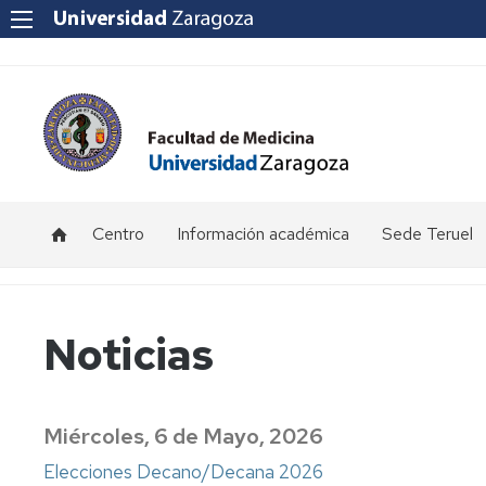
Centro
Información académica
Sede Teruel
Ubicación
Becas
Calendario
y
y
académico
contacto
ayudas
Teruel
Noticias
al
estudio
Equipo
Información
Primer
Decanal
por
Curso
Certificaciones
curso.
-
Miércoles, 6 de Mayo, 2026
Académicas
Grado
Sede
Consejo
Medicina
Teruel
de
Elecciones Decano/Decana 2026
(Teruel)
Facultad
Exámenes
Reglamento