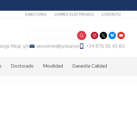
Secundario
DIRECTORIO
CORREO ELECTRÓNICO
CONTACTO
Buscar
ngo Miral, s/n
secremed@unizar.es
+34 876 55 43 60
s
Doctorado
Movilidad
Garantía Calidad
Calendario
Nacional
Programa
académico
SICUE
Internacional
Estudiantes
Admisión
Admisión
entrantes
y
matrícula
Matrícula
Estudiantes
Programa
salientes
Erasmus+
Información
Información
general
Prácticas
Actividades
Carta
Erasmus