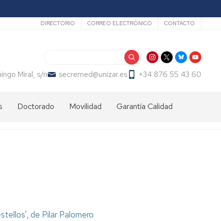
Secundario
DIRECTORIO
CORREO ELECTRÓNICO
CONTACTO
Search
ngo Miral, s/n
secremed@unizar.es
+34 876 55 43 60
s
Doctorado
Movilidad
Garantía Calidad
Calendario
Nacional
Programa
académico
SICUE
Internacional
Estudiantes
Admisión
Admisión
entrantes
y
matrícula
Matrícula
Estudiantes
Programa
salientes
Erasmus+
Información
Información
general
Prácticas
tellos', de Pilar Palomero
Actividades
Carta
Erasmus