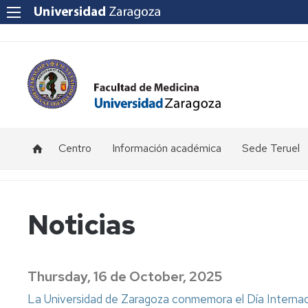
Centro
Información académica
Sede Teruel
Ubicación
Becas
Calendario
y
y
académico
contacto
ayudas
Teruel
Noticias
al
estudio
Equipo
Información
Primer
Decanal
por
Curso
Certificaciones
curso.
-
Thursday, 16 de October, 2025
Académicas
Grado
Sede
Consejo
Medicina
Teruel
de
La Universidad de Zaragoza conmemora el Día Internacio
(Teruel)
Facultad
Exámenes
Reglamento